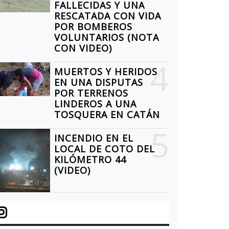
FALLECIDAS Y UNA
EXPO FANGIO:
RESCATADA CON VIDA
MUESTRA
POR BOMBEROS
VOLUNTARIOS (NOTA
ACTIVA 2025
CON VIDEO)
EN LA
4
MUERTOS Y HERIDOS
FLAMATE
LORENCIA
EN UNA DISPUTAS
POR TERRENOS
ESCUELA DE
ARTÍNEZ
LINDEROS A UNA
EDUCACIÓN
TOSQUERA EN CATÁN
ANTARÁ EN
TÉCNICA 15
5
L ACTO
INCENDIO EN EL
DEL
LOCAL DE COTO DEL
OMENAJE EN
KILÓMETRO 44
KILÓMETRO 43
EMORIA DE
(VIDEO)
OS
RIPULANTES
EL ARA SAN