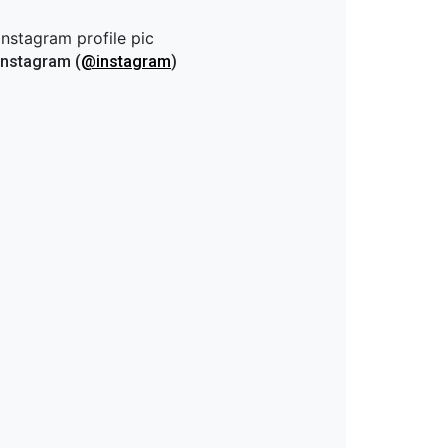
UAN EN EL
ENADO
nstagram (
@instagram
)
ACIONAL