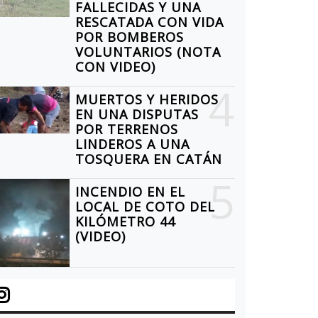
FALLECIDAS Y UNA
EXPO FANGIO:
RESCATADA CON VIDA
MUESTRA
POR BOMBEROS
VOLUNTARIOS (NOTA
ACTIVA 2025
CON VIDEO)
EN LA
4
MUERTOS Y HERIDOS
FLAMATE
LORENCIA
EN UNA DISPUTAS
POR TERRENOS
ESCUELA DE
ARTÍNEZ
LINDEROS A UNA
EDUCACIÓN
TOSQUERA EN CATÁN
ANTARÁ EN
TÉCNICA 15
5
L ACTO
INCENDIO EN EL
DEL
LOCAL DE COTO DEL
OMENAJE EN
KILÓMETRO 44
KILÓMETRO 43
EMORIA DE
(VIDEO)
OS
RIPULANTES
EL ARA SAN