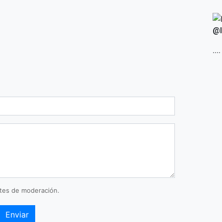
J
S
@I
N
....
tes de moderación.
Enviar