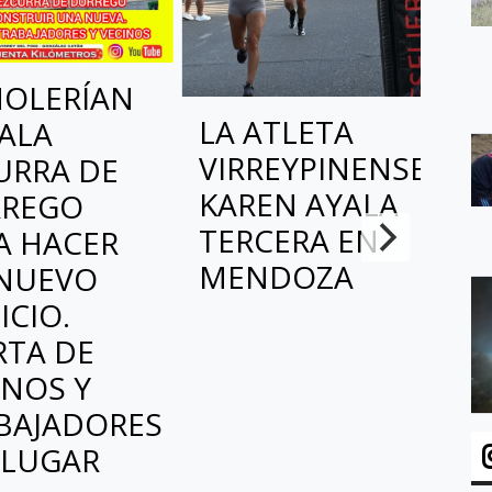
OLERÍAN
LA ATLETA
SALA
VIRREYPINENSE
URRA DE
F
KAREN AYALA
REGO
M
TERCERA EN
A HACER
C
MENDOZA
NUEVO
E
ICIO.
H
RTA DE
M
INOS Y
L
BAJADORES
T
 LUGAR
D